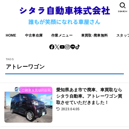
SEARCH
HOME
中古車在庫
作業メニュー
車買取･廃車無料
スタッ
アトレーワゴン
愛知県あま市で廃車、車買取なら
ご納車＆買取のお礼
シタラ自動車。アトレーワゴン買
取させていただきました！
2023.04.05