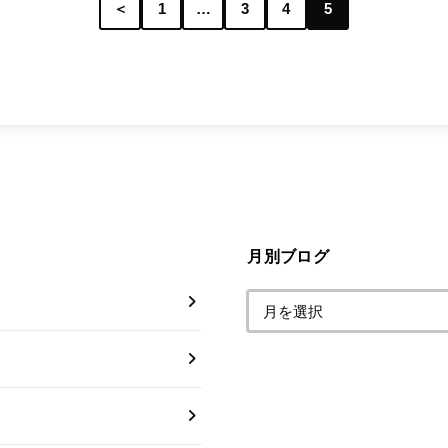
＜
1
…
3
4
5
月別ブログ