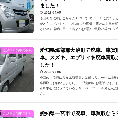
ました！
2023.04.05
今回の買取車はこちらのAZワゴンです！！ ご売却い
がとうございます！ 少し前に他店様で新たにお車を
と止める場所に困って当店へお電話で買取相場のご相談
愛知県海部郡大治町で廃車、車買
ご納車＆買取のお礼
車。スズキ、エブリィを廃車買取
した！
2023.04.05
今回のご依頼は愛知県海部郡大治町より、一年以上動
車買取でお伺いしました！ ご依頼時のお電話では、 
市を中心に配られているフリーペーパー）を見たんだ
こ...
愛知県一宮市で廃車、車買取なら
ご納車＆買取のお礼