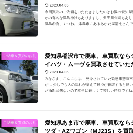
2023.04.05
今回買取のご依頼をいただきましたのはお隣の愛知県
かの有名な津島神社もありますし、天王川公園もあり
津島名物、くつわ。 津島市にあるあかだ屋清七さんで販
愛知県稲沢市で廃車、車買取なら
ご納車＆買取のお礼
イハツ・ムーヴを買取させていた
2023.04.05
みなさま、こんにちは。 発令されていた緊急事態宣
が… 少しでも人の流れが増えて経済が循環すると良
だ油断出来ないので本当に難しくて苦しい時期ですね。 
愛知県あま市で廃車、車買取なら
ご納車＆買取のお礼
ツダ・AZワゴン（MJ23S）を