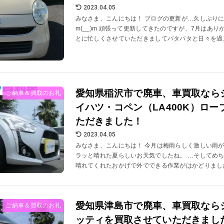
2023.04.05
みなさま、こんにちは！ ブログの更新が…久しぶり
m(__)m 頑張って更新してきたのですが、7月はあ
とに忙しくさせていただきましてバタバタと日々を過..
愛知県稲沢市で廃車、車買取なら
ご納車＆買取のお礼
イハツ・コペン（LA400K）ロ
ただきました！
2023.04.05
みなさま、こんにちは！ 今月は梅雨らしく激しい雨
ラッと晴れた夏らしいお天気でしたね。 …そしてめちゃめ
晴れてくれたおかげで外でできる作業がはかどりました。
愛知県津島市で廃車、車買取なら
ご納車＆買取のお礼
ッティを買取させていただきまし